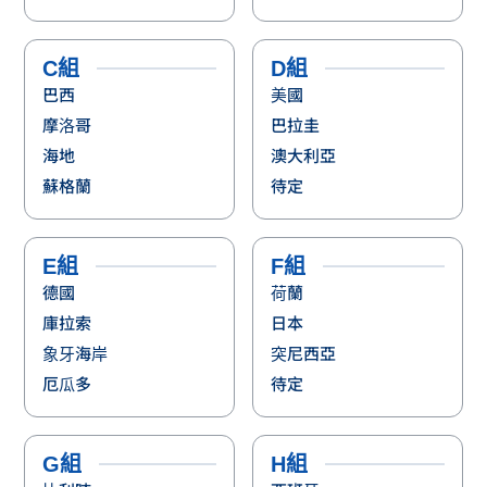
C組
D組
巴西
美國
摩洛哥
巴拉圭
海地
澳大利亞
蘇格蘭
待定
E組
F組
德國
荷蘭
庫拉索
日本
象牙海岸
突尼西亞
厄瓜多
待定
G組
H組