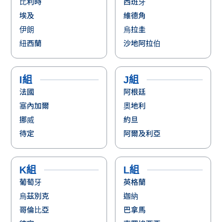
比利時
西班牙
埃及
維德角
伊朗
烏拉圭
紐西蘭
沙地阿拉伯
I組
J組
法國
阿根廷
塞內加爾
奧地利
挪威
約旦
待定
阿爾及利亞
K組
L組
葡萄牙
英格蘭
烏茲別克
迦納
哥倫比亞
巴拿馬