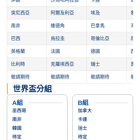
突尼西亞
阿爾及利亞
埃及
象
南非
維德角
巴拿馬
海
巴西
烏拉圭
哥倫比亞
厄
英格蘭
法國
德國
西
比利時
克羅埃西亞
瑞士
奧
敬請期待
敬請期待
敬請期待
敬
世界盃分組
A組
B組
墨西哥
加拿大
南非
卡達
韓國
瑞士
待定
待定