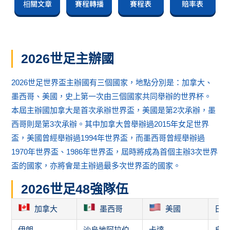
相關文章
賽程轉播
賽程表
賠率表
2026世足主辦國
2026世足世界盃主辦國有三個國家，地點分別是：加拿大、
墨西哥、美國，史上第一次由三個國家共同舉辦的世界杯。
本屆主辦國加拿大是首次承辦世界盃，美國是第2次承辦，墨
西哥則是第3次承辦。其中加拿大曾舉辦過2015年女足世界
盃，美國曾經舉辦過1994年世界盃，而墨西哥曾經舉辦過
1970年世界盃、1986年世界盃，屆時將成為首個主辦3次世界
盃的國家，亦將會是主辦過最多次世界盃的國家。
2026世足48強隊伍
加拿大
墨西哥
美國
日
伊朗
沙烏地阿拉伯
卡達
烏