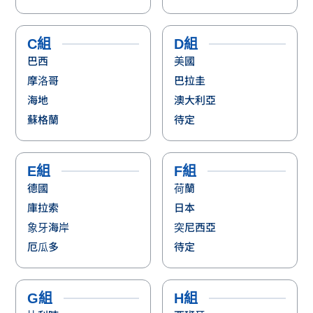
C組
D組
巴西
美國
摩洛哥
巴拉圭
海地
澳大利亞
蘇格蘭
待定
E組
F組
德國
荷蘭
庫拉索
日本
象牙海岸
突尼西亞
厄瓜多
待定
G組
H組