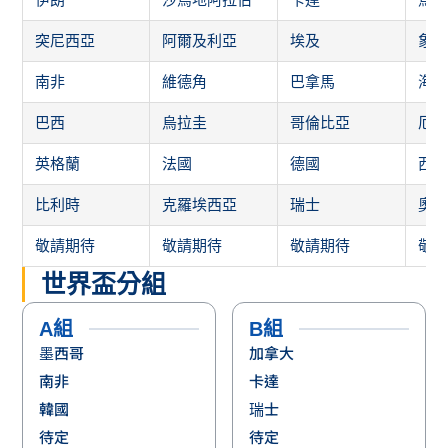
突尼西亞
阿爾及利亞
埃及
象
南非
維德角
巴拿馬
海
巴西
烏拉圭
哥倫比亞
厄
英格蘭
法國
德國
西
比利時
克羅埃西亞
瑞士
奧
敬請期待
敬請期待
敬請期待
敬
世界盃分組
A組
B組
墨西哥
加拿大
南非
卡達
韓國
瑞士
待定
待定