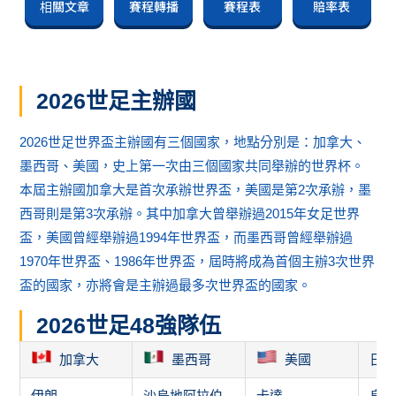
相關文章
賽程轉播
賽程表
賠率表
2026世足主辦國
2026世足世界盃主辦國有三個國家，地點分別是：加拿大、
墨西哥、美國，史上第一次由三個國家共同舉辦的世界杯。
本屆主辦國加拿大是首次承辦世界盃，美國是第2次承辦，墨
西哥則是第3次承辦。其中加拿大曾舉辦過2015年女足世界
盃，美國曾經舉辦過1994年世界盃，而墨西哥曾經舉辦過
1970年世界盃、1986年世界盃，屆時將成為首個主辦3次世界
盃的國家，亦將會是主辦過最多次世界盃的國家。
2026世足48強隊伍
加拿大
墨西哥
美國
日
伊朗
沙烏地阿拉伯
卡達
烏