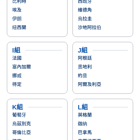
比利時
西班牙
埃及
維德角
伊朗
烏拉圭
紐西蘭
沙地阿拉伯
I組
J組
法國
阿根廷
塞內加爾
奧地利
挪威
約旦
待定
阿爾及利亞
K組
L組
葡萄牙
英格蘭
烏茲別克
迦納
哥倫比亞
巴拿馬